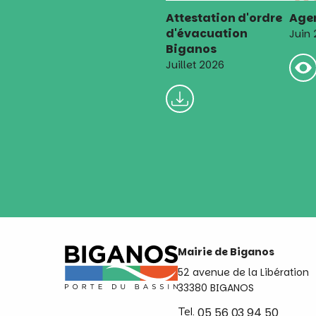
Attestation d'ordre
Agen
d'évacuation
Juin
Biganos
Juillet 2026
Mairie de Biganos
52 avenue de la Libération
33380 BIGANOS
Tel.
05 56 03 94 50