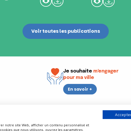
Voir toutes les publications
Je souhaite
m'engager
pour ma ville
En savoir +
i
17h30
Accepter
er notre site Web, afficher un contenu personnalisé et
Contact
Politique de confidentialité
Plan du site
Mentions légale
 cookies que nous utilisons, ouvrez les paramètres.