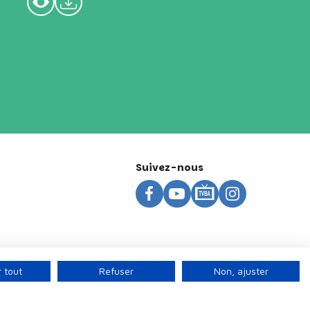
Suivez-nous
 tout
Refuser
Non, ajuster
s