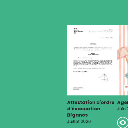
l’article
Attestation d'ordre
Agen
d'évacuation
Juin
Biganos
Juillet 2026