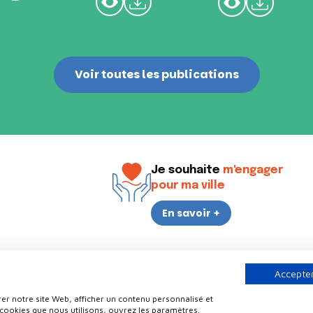
Voir toutes les publications
Je souhaite
m'engager
pour ma ville
En savoir +
i
17h30
Accepter
er notre site Web, afficher un contenu personnalisé et
Contact
Politique de confidentialité
Plan du site
Mentions légale
 cookies que nous utilisons, ouvrez les paramètres.