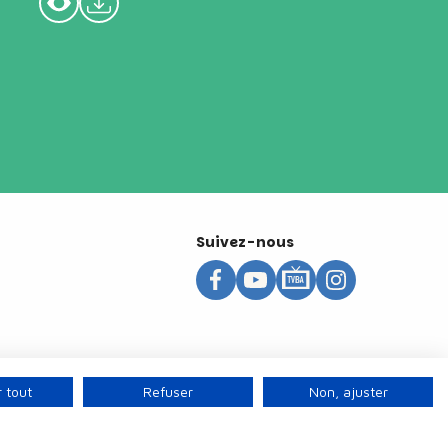
Suivez-nous
 tout
Refuser
Non, ajuster
s