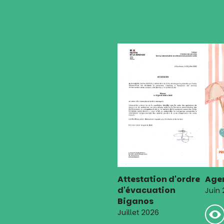
l’article
Attestation d'ordre
Agen
d'évacuation
Juin
Biganos
Juillet 2026