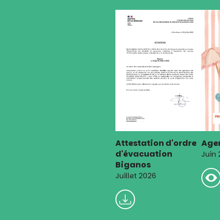
Attestation d'ordre
Agen
d'évacuation
Juin
Biganos
Juillet 2026