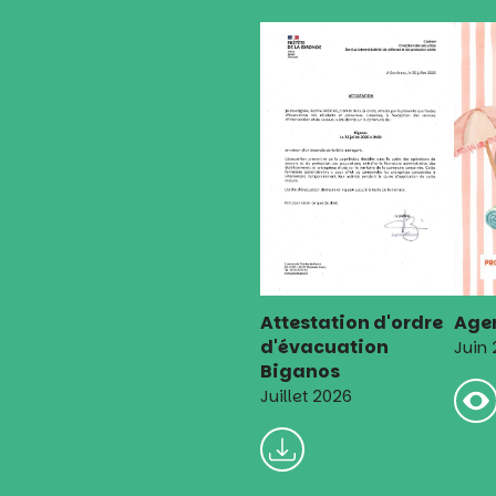
Attestation d'ordre
Agen
d'évacuation
Juin
Biganos
Juillet 2026