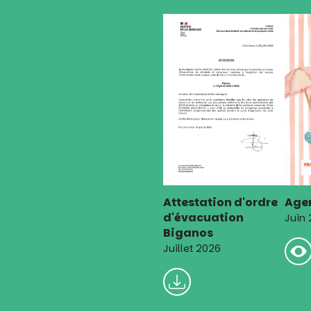
Attestation d'ordre
Agen
d'évacuation
Juin
Biganos
Juillet 2026