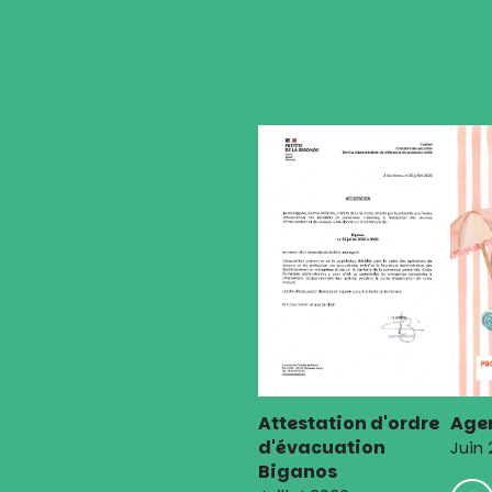
de
l’article
Attestation d'ordre
Agen
d'évacuation
Juin
Biganos