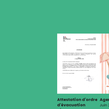
de
l’article
Attestation d'ordre
Agen
d'évacuation
Juin