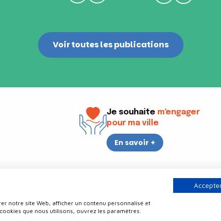
Voir toutes les publications
Je souhaite
m'engager
pour ma ville
En savoir +
i
17h30
Accepter
er notre site Web, afficher un contenu personnalisé et
Contact
Politique de confidentialité
Plan du site
Mentions légale
 cookies que nous utilisons, ouvrez les paramètres.