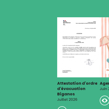
l’article
Attestation d'ordre
Agen
d'évacuation
Juin
Biganos
Juillet 2026