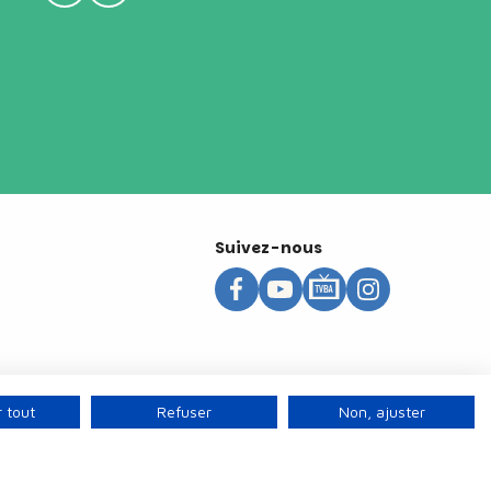
Suivez-nous
 tout
Refuser
Non, ajuster
s