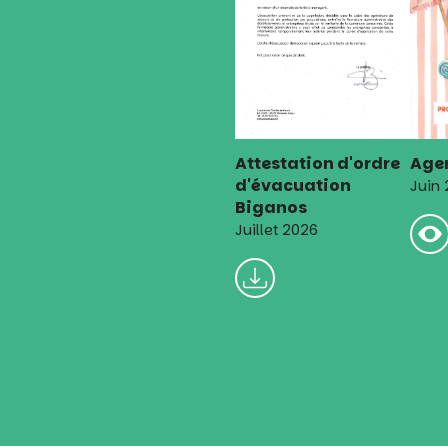
Attestation d'ordre
Agen
d'évacuation
Juin
Biganos
Juillet 2026