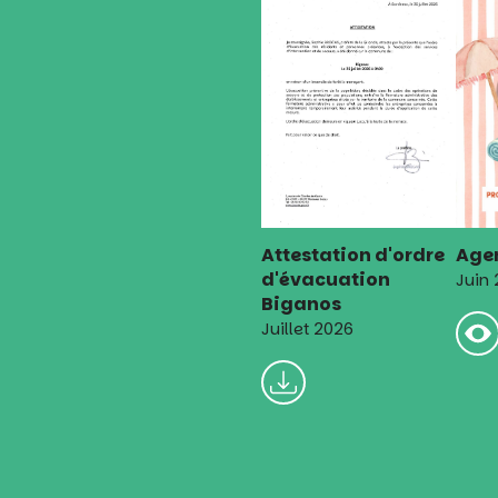
Attestation d'ordre
Agen
d'évacuation
Juin
Biganos
Juillet 2026