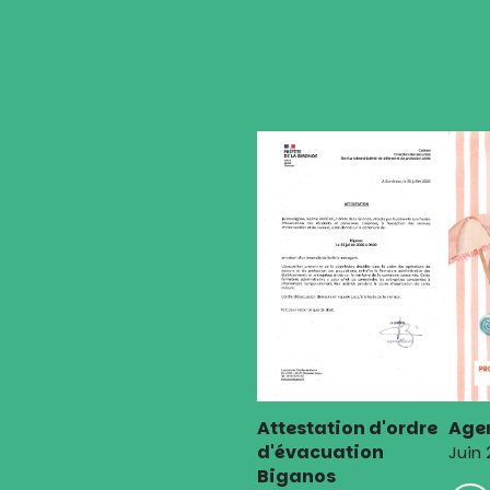
l’article
Attestation d'ordre
Agen
d'évacuation
Juin
Biganos