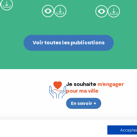
Voir toutes les publications
Je souhaite
m'engager
pour ma ville
En savoir +
i
17h30
Accepter