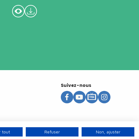
Suivez-nous
 tout
Refuser
Non, ajuster