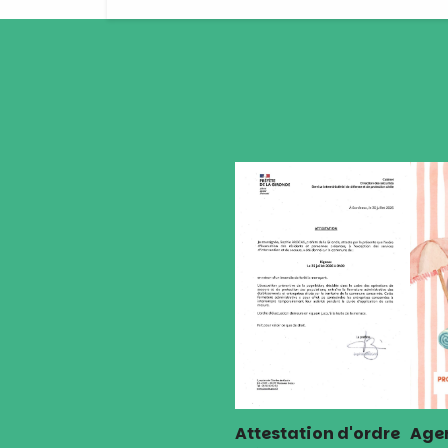
de
l’article
Attestation d'ordre
Agen