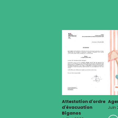
de
l’article
Attestation d'ordre
Agen
d'évacuation
Juin
Biganos