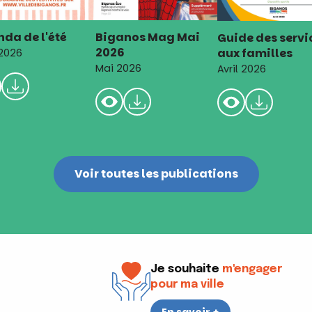
da de l'été
Biganos Mag Mai
Guide des servi
2026
aux familles
 2026
Mai 2026
Avril 2026
Voir toutes les publications
Je souhaite
m'engager
pour ma ville