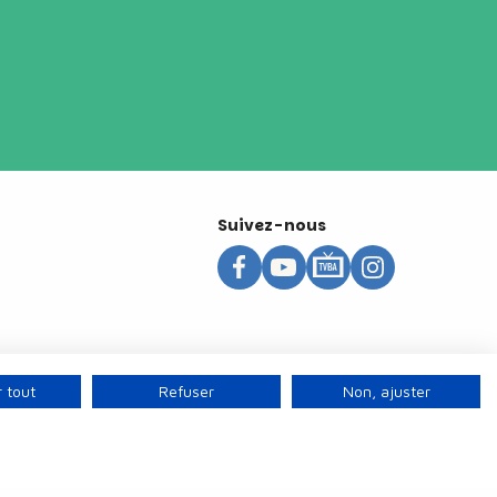
Suivez-nous
 tout
Refuser
Non, ajuster
s