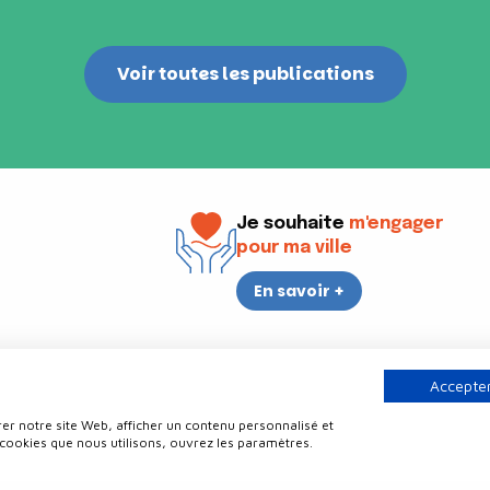
Voir toutes les publications
Je souhaite
m'engager
pour ma ville
En savoir +
i
17h30
Accepter
er notre site Web, afficher un contenu personnalisé et
Contact
Politique de confidentialité
Plan du site
Mentions légale
 cookies que nous utilisons, ouvrez les paramètres.