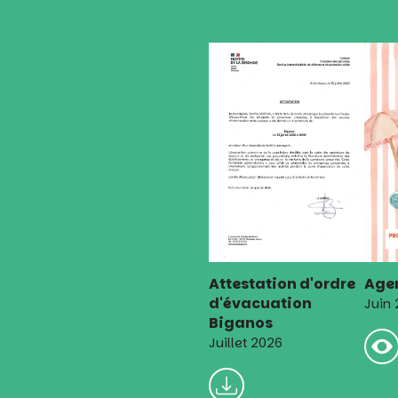
l’article
Attestation d'ordre
Agen
d'évacuation
Juin
Biganos
Juillet 2026