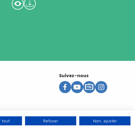
Suivez-nous
 tout
Refuser
Non, ajuster
s