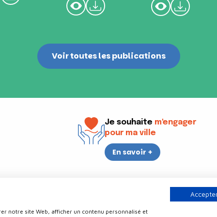
Voir toutes les publications
Je souhaite
m'engager
pour ma ville
En savoir +
i
17h30
Accepter
er notre site Web, afficher un contenu personnalisé et
Contact
Politique de confidentialité
Plan du site
Mentions légale