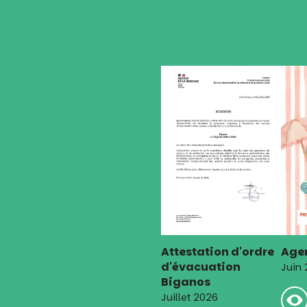
l’article
Attestation d'ordre
Agen
d'évacuation
Juin
Biganos
Juillet 2026