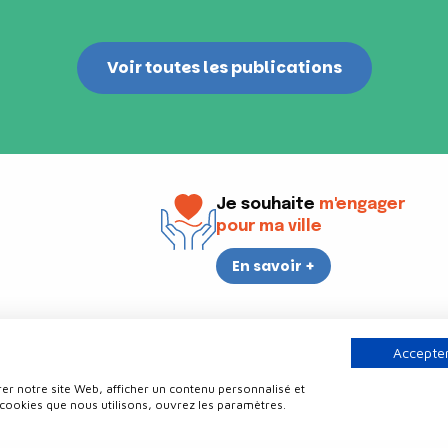
Voir toutes les publications
Je souhaite
m'engager
pour ma ville
En savoir +
i
17h30
Accepter
er notre site Web, afficher un contenu personnalisé et
Contact
Politique de confidentialité
Plan du site
Mentions légale
 cookies que nous utilisons, ouvrez les paramètres.