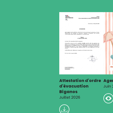
l’article
Attestation d'ordre
Agen
d'évacuation
Juin
Biganos
Juillet 2026