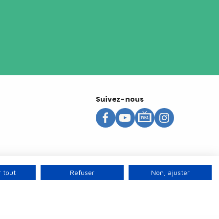
Suivez-nous
 tout
Refuser
Non, ajuster
s