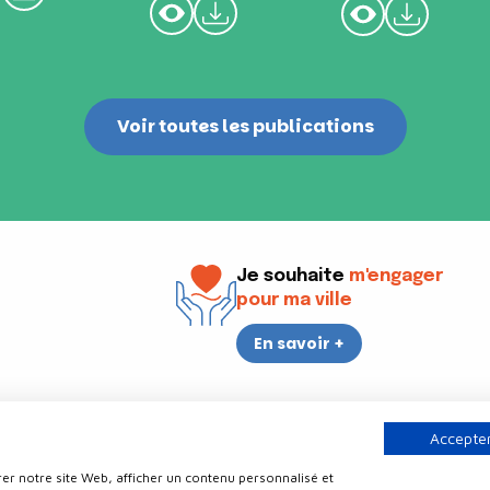
Voir toutes les publications
Je souhaite
m'engager
pour ma ville
En savoir +
i
17h30
Accepter
er notre site Web, afficher un contenu personnalisé et
Contact
Politique de confidentialité
Plan du site
Mentions légale