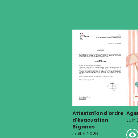
l’article
Attestation d'ordre
Agen
d'évacuation
Juin
Biganos
Juillet 2026