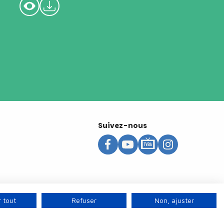
Suivez-nous
 tout
Refuser
Non, ajuster
s