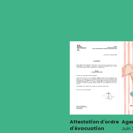
de
l’article
Attestation d'ordre
Agen
d'évacuation
Juin