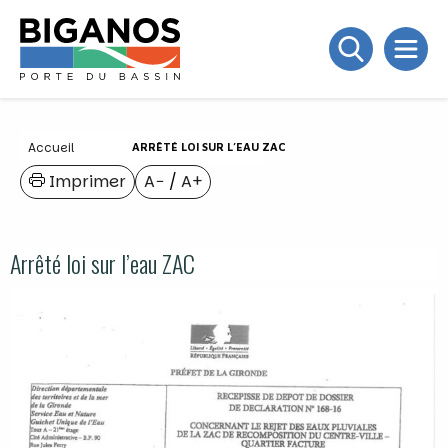
Accueil
ARRÊTÉ LOI SUR L’EAU ZAC
Imprimer
A−
/
A+
Arrêté loi sur l’eau ZAC