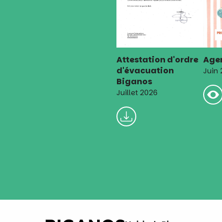
Attestation d'ordre
Agen
d'évacuation
Juin
Biganos
Juillet 2026