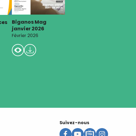
Biganos Mag
ces
janvier 2026
Février 2026
Suivez-nous