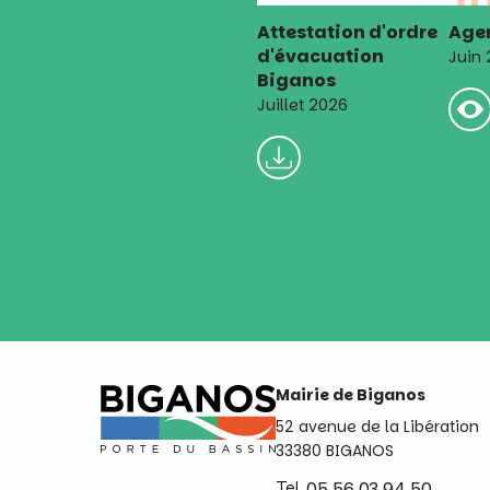
Attestation d'ordre
Agen
d'évacuation
Juin
Biganos
Juillet 2026
Mairie de Biganos
52 avenue de la Libération
33380 BIGANOS
Tel.
05 56 03 94 50