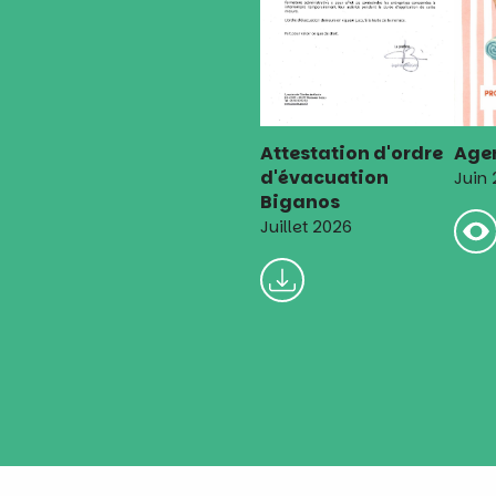
Attestation d'ordre
Agen
d'évacuation
Juin
Biganos
Juillet 2026