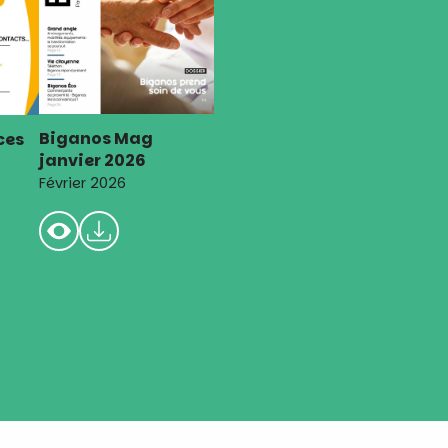
Biganos Mag
ces
janvier 2026
Février 2026