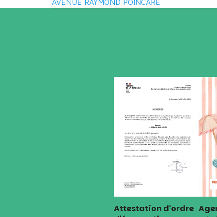
AVENUE RAYMOND POINCARE
l’article
Attestation d'ordre
Agen