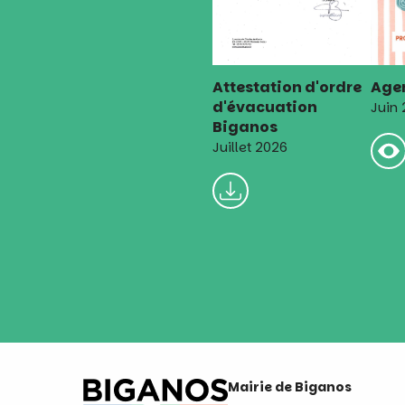
Attestation d'ordre
Agen
d'évacuation
Juin
Biganos
Juillet 2026
Mairie de Biganos