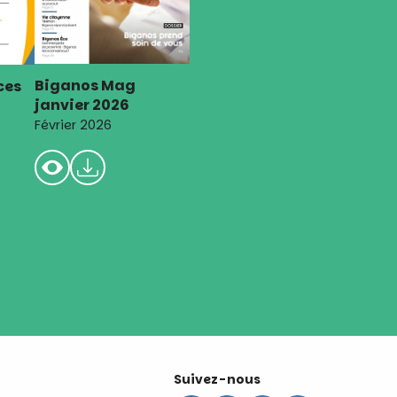
Biganos Mag
ces
janvier 2026
Février 2026
Suivez-nous