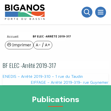
Accueil
BF ELEC -ARRÊTÉ 2019-317
Imprimer
A−
/
A+
BF ELEC -Arrêté 2019-317
Navigation
ENEDIS – Arrêté 2019-310 – 1 rue du Taudin
de
EIFFAGE – Arrêté 2019-319- rue Guynemer
l’article
Publications