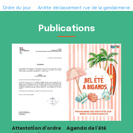
Navigation
Ordre du jour
Arrête déclassement rue de la gendarmerie
de
l’article
Publications
Attestation d'ordre
Agenda de l'été