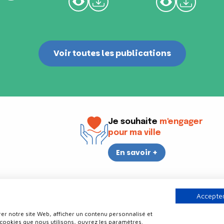
Voir toutes les publications
Je souhaite
m'engager
pour ma ville
En savoir +
i
17h30
Accepter
er notre site Web, afficher un contenu personnalisé et
Contact
Politique de confidentialité
Plan du site
Mentions légale
 cookies que nous utilisons, ouvrez les paramètres.