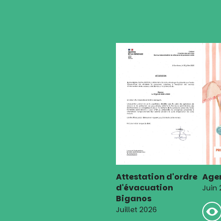
l’article
Attestation d'ordre
Agen
d'évacuation
Juin
Biganos
Juillet 2026