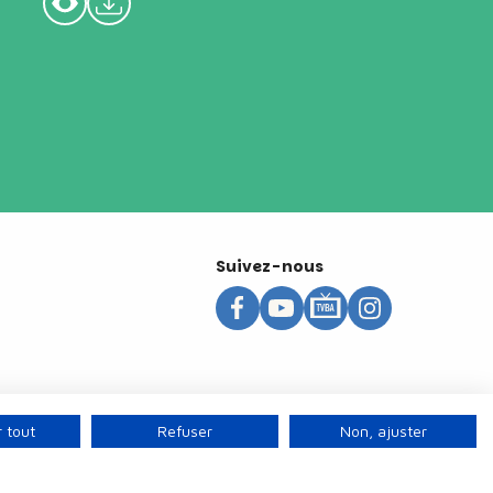
Suivez-nous
 tout
Refuser
Non, ajuster
s