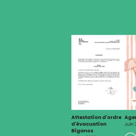
de
l’article
Attestation d'ordre
Agen
d'évacuation
Juin
Biganos