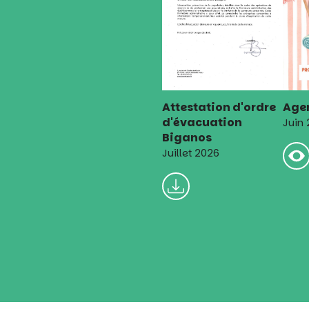
Attestation d'ordre
Agen
d'évacuation
Juin
Biganos
Juillet 2026