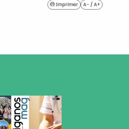
Imprimer
A−
/
A+