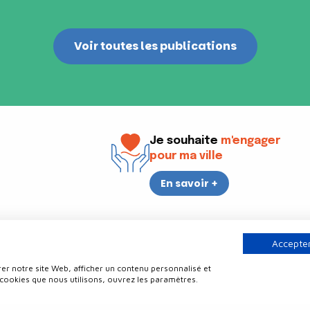
Voir toutes les publications
Je souhaite
m'engager
pour ma ville
En savoir +
i
17h30
Accepter
er notre site Web, afficher un contenu personnalisé et
Contact
Politique de confidentialité
Plan du site
Mentions légale
 cookies que nous utilisons, ouvrez les paramètres.