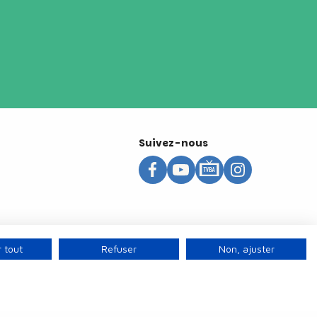
Suivez-nous
 tout
Refuser
Non, ajuster
s