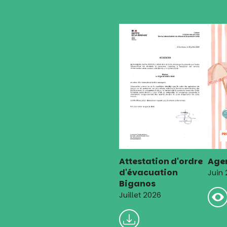
l’article
Attestation d'ordre
Agen
d'évacuation
Juin
Biganos
Juillet 2026