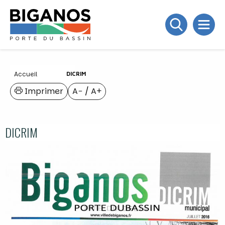
Accueil
DICRIM
Imprimer
A−
/
A+
DICRIM