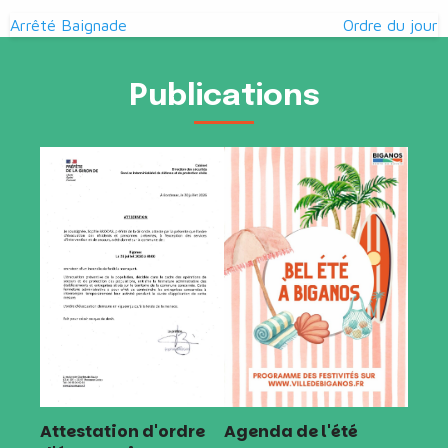
Navigation
Arrêté Baignade
Ordre du jour
de
l’article
Publications
Attestation d'ordre
Agenda de l'été