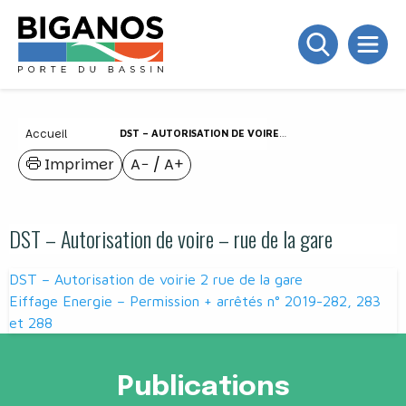
Accueil
DST – AUTORISATION DE VOIRE – RUE DE LA GARE
Imprimer
A−
/
A+
DST – Autorisation de voire – rue de la gare
Navigation
DST – Autorisation de voirie 2 rue de la gare
de
Eiffage Energie – Permission + arrêtés n° 2019-282, 283
et 288
l’article
Publications