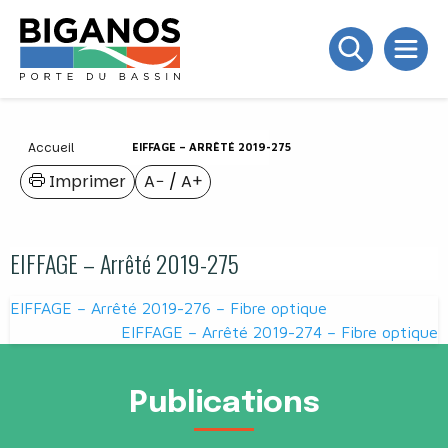
Accueil
EIFFAGE – ARRÊTÉ 2019-275
Imprimer
A−
/
A+
EIFFAGE – Arrêté 2019-275
Navigation
EIFFAGE – Arrêté 2019-276 – Fibre optique
de
EIFFAGE – Arrêté 2019-274 – Fibre optique
l’article
Publications