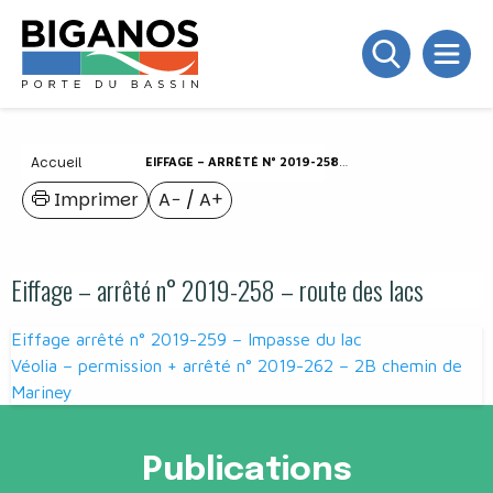
Accueil
EIFFAGE – ARRÊTÉ N° 2019-258 – ROUTE DES LACS
Imprimer
A−
/
A+
Eiffage – arrêté n° 2019-258 – route des lacs
Navigation
Eiffage arrêté n° 2019-259 – Impasse du lac
de
Véolia – permission + arrêté n° 2019-262 – 2B chemin de
Mariney
l’article
Publications