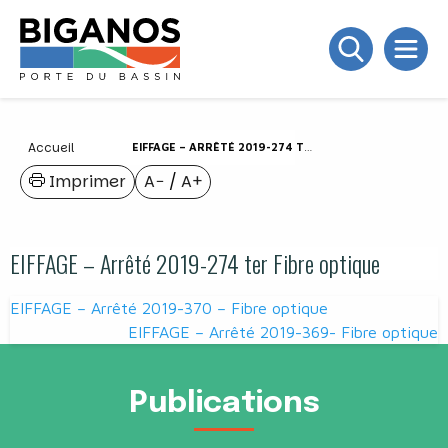
Accueil
EIFFAGE – ARRÊTÉ 2019-274 TER FIBRE OPTIQUE
Imprimer
A−
/
A+
EIFFAGE – Arrêté 2019-274 ter Fibre optique
Navigation
EIFFAGE – Arrêté 2019-370 – Fibre optique
de
EIFFAGE – Arrêté 2019-369- Fibre optique
l’article
Publications