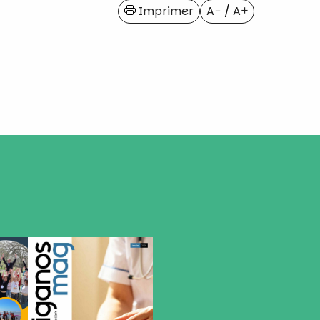
Imprimer
A−
/
A+