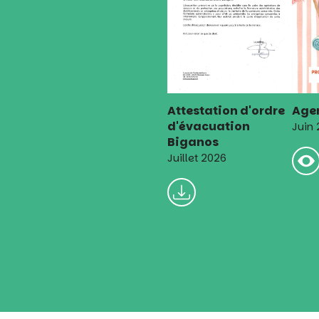
Attestation d'ordre
Agen
d'évacuation
Juin
Biganos
Juillet 2026