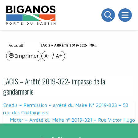
Accueil
LACIS – ARRÊTÉ 2019-322- IMPASSE DE LA GENDARMERIE
Imprimer
A−
/
A+
LACIS – Arrêté 2019-322- impasse de la
gendarmerie
Navigation
Enedis – Permission + arrêté du Maire N° 2019-323 – 53
de
rue des Châtaigniers
Moter – Arrêté du Maire n° 2019-321 – Rue Victor Hugo
l’article