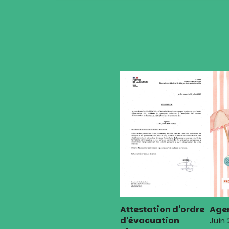
de
l’article
Attestation d'ordre
Agen
d'évacuation
Juin