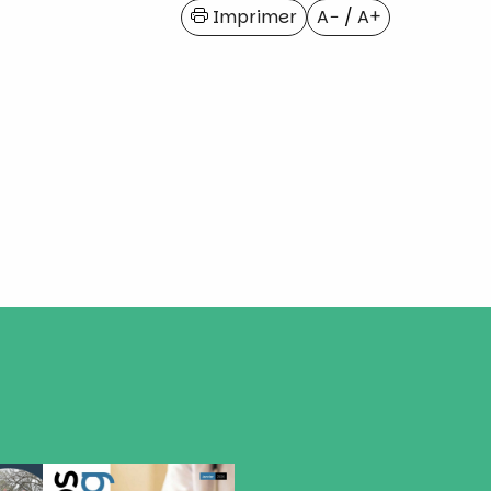
Imprimer
A−
/
A+