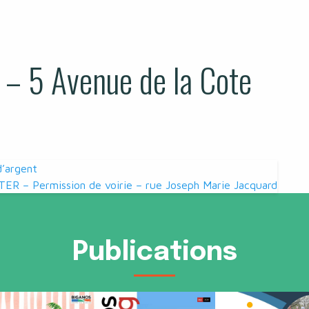
 5 Avenue de la Cote
d’argent
ER – Permission de voirie – rue Joseph Marie Jacquard
Publications