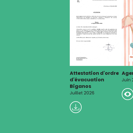
Attestation d'ordre
Agen
d'évacuation
Juin
Biganos
Juillet 2026