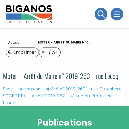
Accueil
MOTER – ARRÊT DU MAIRE N° 2019-263 – RUE LECOQ
Imprimer
A−
/
A+
Moter – Arrêt du Maire n° 2019-263 – rue Lecoq
Navigation
Sade – permission + arrêté n° 2019-260 – rue Gutenberg
de
SOGETREL – Arrêté2019-267 – 41 rue du Professeur
Lande
l’article
Publications