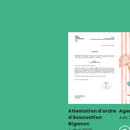
l’article
Attestation d'ordre
Agen
d'évacuation
Juin
Biganos