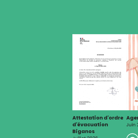
l’article
Attestation d'ordre
Agen
d'évacuation
Juin
Biganos