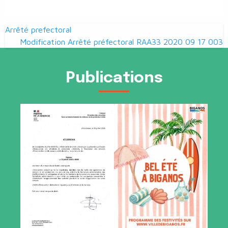
Navigation
Arrêté prefectoral
de
Modification Arrêté préfectoral RAA33 2020 09 17 003
l’article
Publications