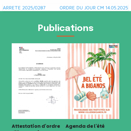
Navigation
ARRETE 2025/0287
ORDRE DU JOUR CM 14.05.2025
de
l’article
Publications
Attestation d'ordre
Agenda de l'été