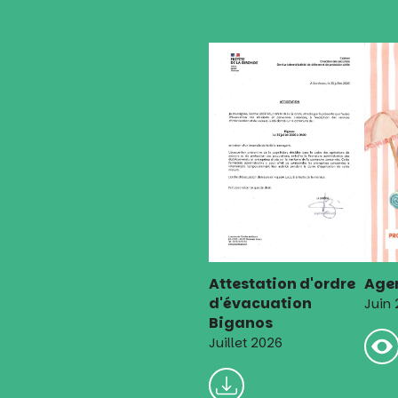
l’article
Attestation d'ordre
Agen
d'évacuation
Juin
Biganos
Juillet 2026