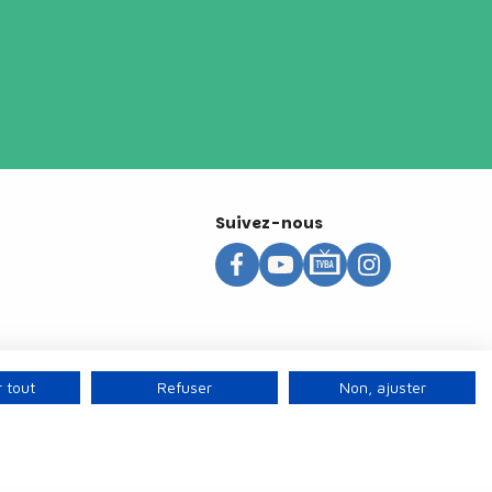
Suivez-nous
 tout
Refuser
Non, ajuster
s