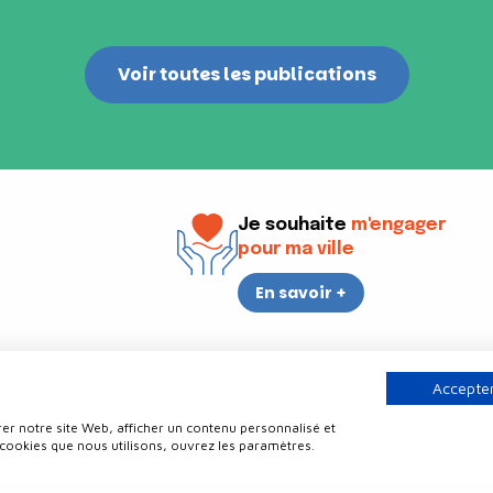
Voir toutes les publications
Je souhaite
m'engager
pour ma ville
En savoir +
i
17h30
Accepter
er notre site Web, afficher un contenu personnalisé et
Contact
Politique de confidentialité
Plan du site
Mentions légale
 cookies que nous utilisons, ouvrez les paramètres.