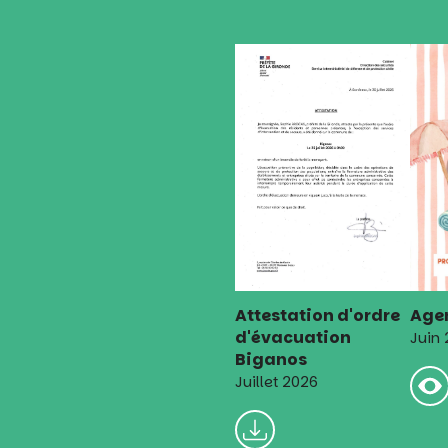
Attestation d'ordre
Agen
d'évacuation
Juin
Biganos
Juillet 2026