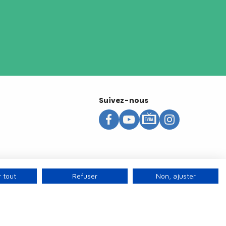
Suivez-nous
 tout
Refuser
Non, ajuster
s