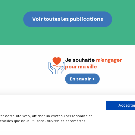
Voir toutes les publications
Je souhaite
m'engager
pour ma ville
En savoir +
i
17h30
Accepter
er notre site Web, afficher un contenu personnalisé et
Contact
Politique de confidentialité
Plan du site
Mentions légale
 cookies que nous utilisons, ouvrez les paramètres.