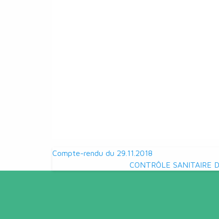
Navigation
Compte-rendu du 29.11.2018
CONTRÔLE SANITAIRE 
de
l’article