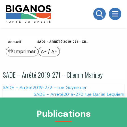
Accueil
SADE – ARRÊTÉ 2019-271 – CHEMIN MARINEY
Imprimer
A−
/
A+
SADE – Arrêté 2019-271 – Chemin Mariney
Navigation
SADE – Arrêté2019-272 – rue Guynemer
de
SADE – Arrêté2019-270 rue Daniel Lequiem
l’article
Publications